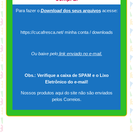
Para fazer o
Download
dos seus arquivos
acesse:
https://cucafresca.net/ minha conta / downloads
Ou baixe pelo
link enviado no e-mail.
Obs.: Verifique a caixa de SPAM e o Lixo
Eletrônico do e-mail!
Nossos produtos aqui do site não são enviados
pelos Correios.