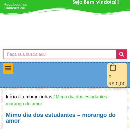
Seja Bem-vindo(a)!!
Faça Login
ou
Cadastre-se
0
Materiais Pedagógicos
Minha Conta
Quem Sou Eu
R$
0,00
Início
/
Lembrancinhas
/ Mimo dia dos estudantes –
morango do amor
Mimo dia dos estudantes – morango do
amor