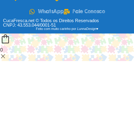
WhatsApp
Fale Conosco
CucaFresca.net © Todos os Direitos Reservados
CNPJ: 43.553.044/0001-51
Feito com muito carinho por
LunnaDesign♥
0