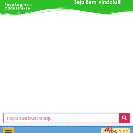
Seja Bem-vindo(a)!!
Faça Login
ou
Cadastre-se
0
R$
0,00