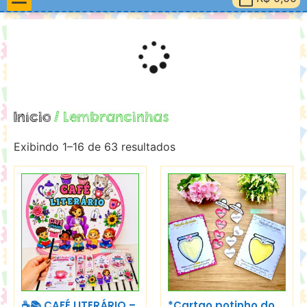
Materiais Pedagógicos
Minha Conta
Início
/ Lembrancinhas
Exibindo 1–16 de 63 resultados
☕📚 CAFÉ LITERÁRIO –
*Cartao potinho do