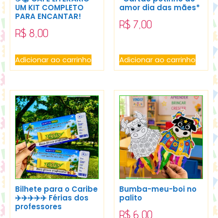
UM KIT COMPLETO
amor dia das mães*
PARA ENCANTAR!
R$
7,00
R$
8,00
Adicionar ao carrinho
Adicionar ao carrinho
Bilhete para o Caribe
Bumba-meu-boi no
✈️✈️✈️✈️✈️ Férias dos
palito
professores
R$
6,00