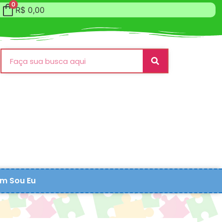
0
R$
0,00
m Sou Eu