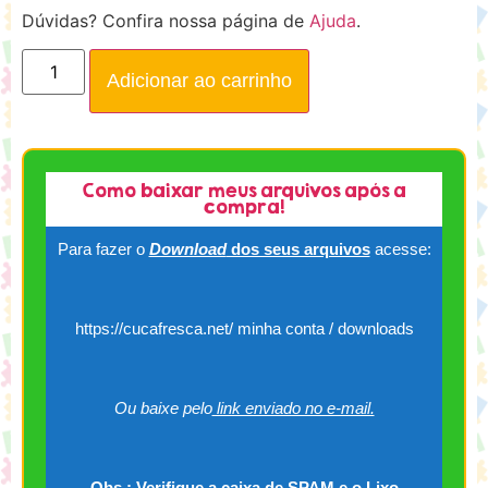
Dúvidas? Confira nossa página de
Ajuda
.
Adicionar ao carrinho
Como baixar meus arquivos após a
compra!
Para fazer o
Download
dos seus arquivos
acesse:
https://cucafresca.net/ minha conta / downloads
Ou baixe pelo
link enviado no e-mail.
Obs.: Verifique a caixa de SPAM e o Lixo