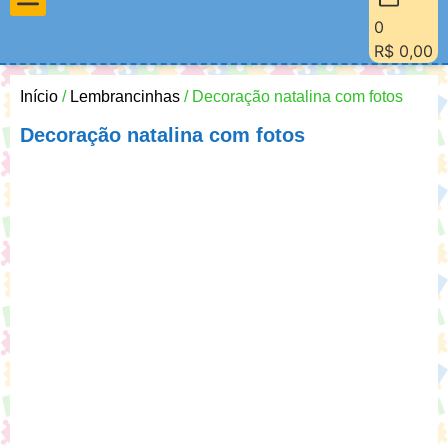
0
Materiais Pedagógicos
Minha Conta
Quem Sou Eu
R$
0,00
Início
/
Lembrancinhas
/ Decoração natalina com fotos
Decoração natalina com fotos