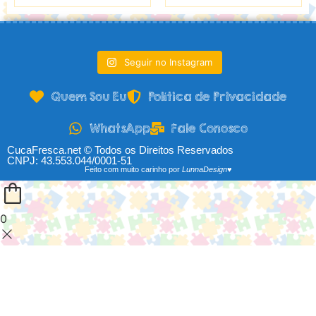
Seguir no Instagram
Quem Sou Eu
Política de Privacidade
WhatsApp
Fale Conosco
CucaFresca.net © Todos os Direitos Reservados
CNPJ: 43.553.044/0001-51
Feito com muito carinho por
LunnaDesign♥
0