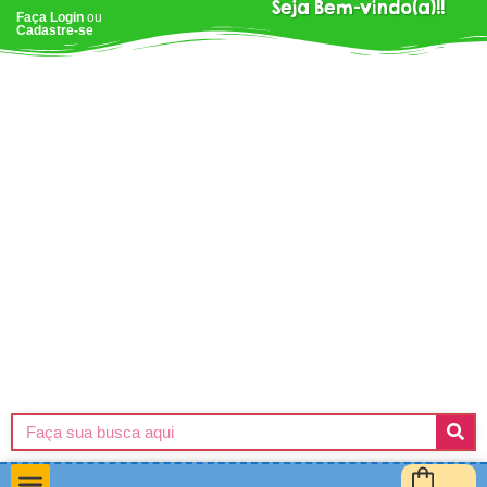
Seja Bem-vindo(a)!!
Faça Login
ou
Cadastre-se