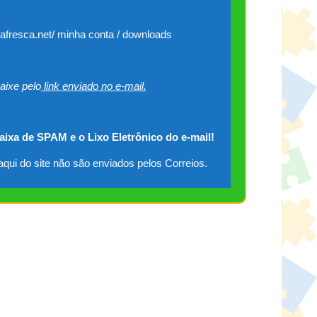
cafresca.net/ minha conta / downloads
aixe pelo
link enviado no e-mail.
caixa de SPAM e o Lixo Eletrônico do e-mail!
qui do site não são enviados pelos Correios.