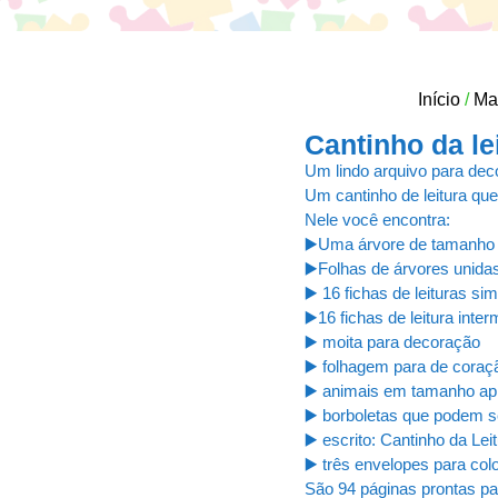
Início
/
Ma
Cantinho da le
Um lindo arquivo para deco
Um cantinho de leitura que
Nele você encontra:
▶️Uma árvore de tamanho
▶️Folhas de árvores unidas
▶️ 16 fichas de leituras si
▶️16 fichas de leitura inter
▶️ moita para decoração
▶️ folhagem para de coraç
▶️ animais em tamanho ap
▶️ borboletas que podem s
▶️ escrito: Cantinho da Lei
▶️ três envelopes para colo
São 94 páginas prontas par