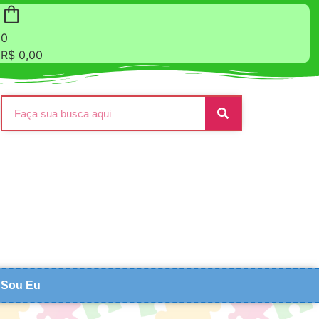
0
R$
0,00
Sou Eu