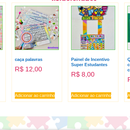
caça palavras
Painel de Incentivo
Q
Super Estudantes
c
R$
12,00
c
R$
8,00
Adicionar ao carrinho
Adicionar ao carrinho
A