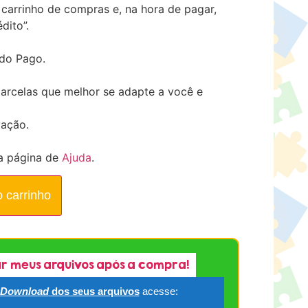
carrinho de compras e, na hora de pagar,
dito”.
ado Pago.
arcelas que melhor se adapte a você e
vação.
a página de
Ajuda
.
o carrinho
r meus arquivos após a compra!
Download
dos seus arquivos
acesse: