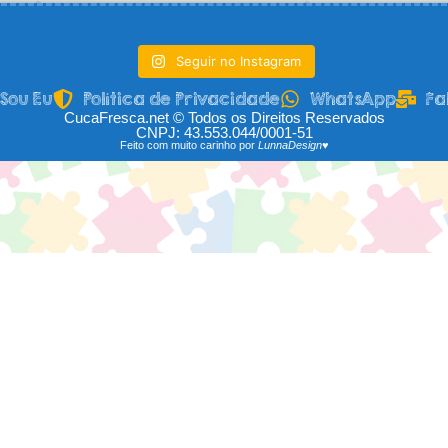
Seguir no Instagram
Sou Eu
Política de Privacidade
WhatsApp
Fa
CucaFresca.net © Todos os Direitos Reservados
CNPJ: 43.553.044/0001-51
Feito com muito carinho por
LunnaDesign♥