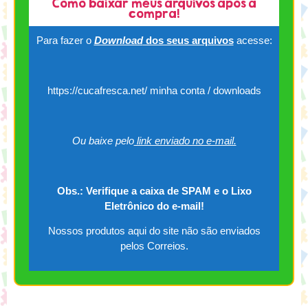
Como baixar meus arquivos após a
compra!
Para fazer o
Download
dos seus arquivos
acesse:
https://cucafresca.net/ minha conta / downloads
Ou baixe pelo
link enviado no e-mail.
Obs.: Verifique a caixa de SPAM e o Lixo
Eletrônico do e-mail!
Nossos produtos aqui do site não são enviados
pelos Correios.