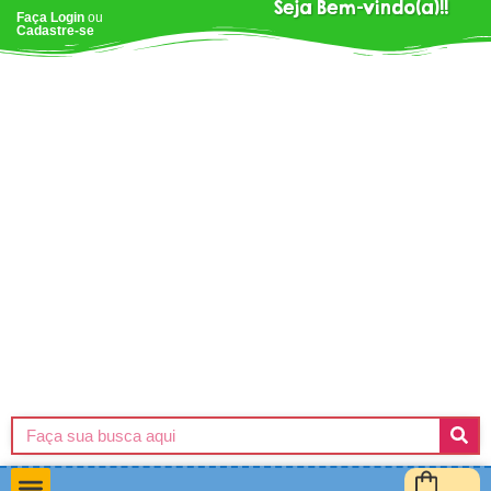
Seja Bem-vindo(a)!!
Faça Login
ou
Cadastre-se