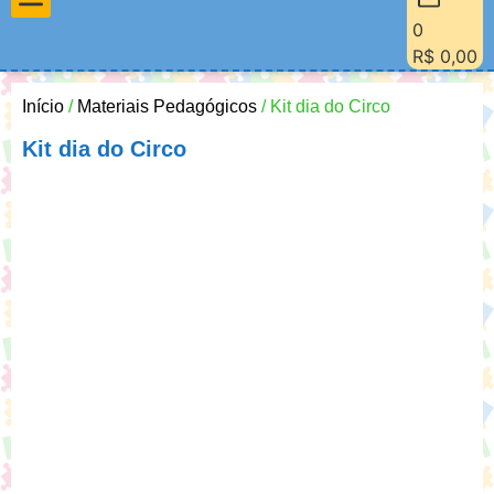
0
Materiais Pedagógicos
Minha Conta
Quem Sou Eu
R$
0,00
Início
/
Materiais Pedagógicos
/ Kit dia do Circo
Kit dia do Circo