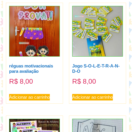
réguas motivacionais
Jogo S-O-L-E-T-R-A-N-
para avaliação
D-O
R$
8,00
R$
8,00
Adicionar ao carrinho
Adicionar ao carrinho