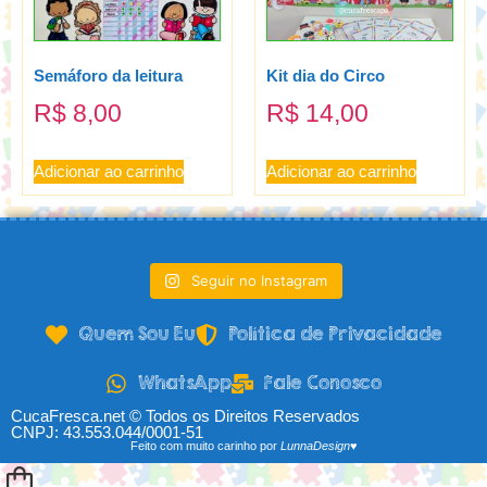
Semáforo da leitura
Kit dia do Circo
R$
8,00
R$
14,00
Adicionar ao carrinho
Adicionar ao carrinho
Seguir no Instagram
Quem Sou Eu
Política de Privacidade
WhatsApp
Fale Conosco
CucaFresca.net © Todos os Direitos Reservados
CNPJ: 43.553.044/0001-51
Feito com muito carinho por
LunnaDesign♥