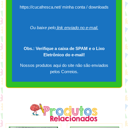
https://cucafresca.net/ minha conta / downloads
Ou baixe pelo
link enviado no e-mail.
Obs.: Verifique a caixa de SPAM e o Lixo
Eletrônico do e-mail!
Nossos produtos aqui do site não são enviados
pelos Correios.