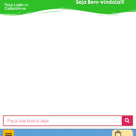
Seja Bem-vindo(a)!!
Faça Login
ou
Cadastre-se