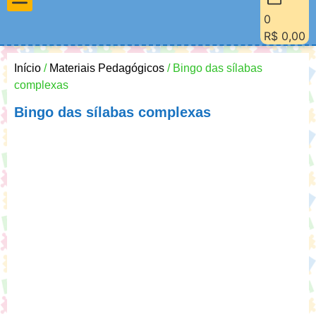
0
Materiais Pedagógicos
Minha Conta
Quem Sou Eu
R$
0,00
Início
/
Materiais Pedagógicos
/ Bingo das sílabas
complexas
Bingo das sílabas complexas