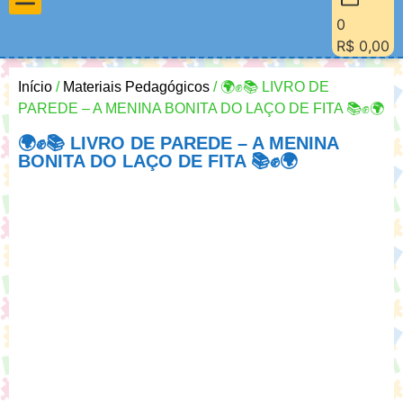
0
Materiais Pedagógicos
Minha Conta
Quem Sou Eu
R$
0,00
Início
/
Materiais Pedagógicos
/ 🌍✊📚 LIVRO DE
PAREDE – A MENINA BONITA DO LAÇO DE FITA 📚✊🌍
🌍✊📚 LIVRO DE PAREDE – A MENINA
BONITA DO LAÇO DE FITA 📚✊🌍