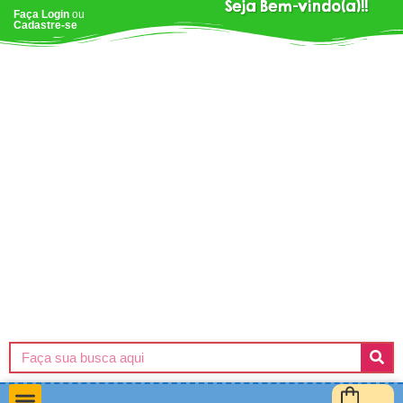
Seja Bem-vindo(a)!!
Faça Login
ou
Cadastre-se