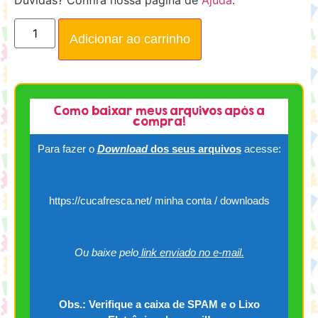
Adicionar ao carrinho
Como baixar meus arquivos após a
compra!
Para fazer o
Download
dos seus arquivos
acesse:
https://cucafresca.net/ minha conta / downloads
Ou baixe pelo
link enviado no e-mail.
Obs.: Verifique a caixa de SPAM e o Lixo