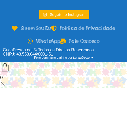
Seguir no Instagram
Quem Sou Eu
Política de Privacidade
WhatsApp
Fale Conosco
CucaFresca.net © Todos os Direitos Reservados
CNPJ: 43.553.044/0001-51
Feito com muito carinho por
LunnaDesign♥
0