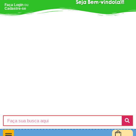
Seja Bem-vindo(a)!!
Faça Login
ou
Cadastre-se