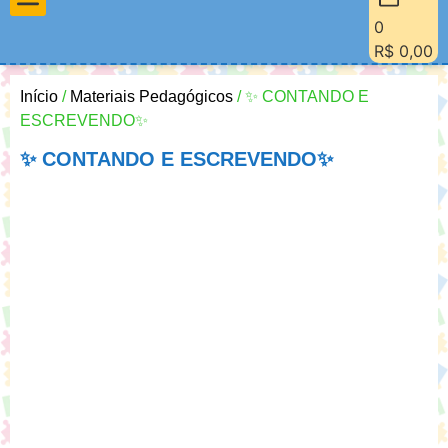
0
Materiais Pedagógicos
Minha Conta
Quem Sou Eu
R$
0,00
Início
/
Materiais Pedagógicos
/ ✨ CONTANDO E
ESCREVENDO✨
✨ CONTANDO E ESCREVENDO✨