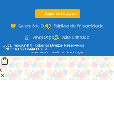
Seguir no Instagram
Quem Sou Eu
Política de Privacidade
WhatsApp
Fale Conosco
CucaFresca.net © Todos os Direitos Reservados
CNPJ: 43.553.044/0001-51
Feito com muito carinho por
LunnaDesign♥
0