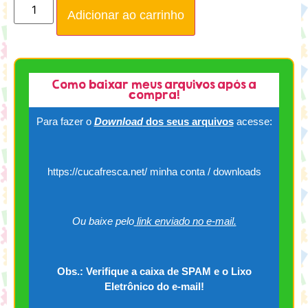
Adicionar ao carrinho
Como baixar meus arquivos após a
compra!
Para fazer o
Download
dos seus arquivos
acesse:
https://cucafresca.net/ minha conta / downloads
Ou baixe pelo
link enviado no e-mail.
Obs.: Verifique a caixa de SPAM e o Lixo
Eletrônico do e-mail!