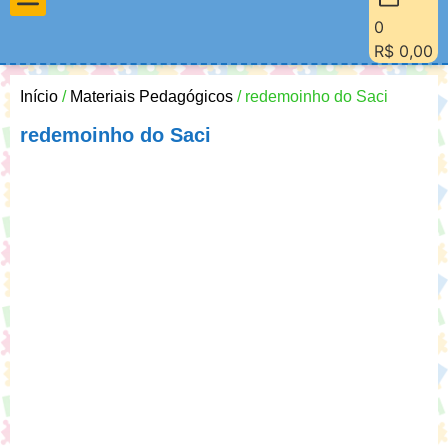
0
Materiais Pedagógicos
Minha Conta
Quem Sou Eu
R$
0,00
Início
/
Materiais Pedagógicos
/ redemoinho do Saci
redemoinho do Saci