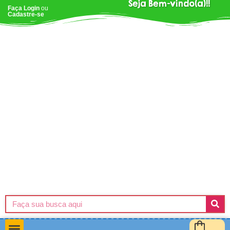
Seja Bem-vindo(a)!!
Faça Login
ou
Cadastre-se