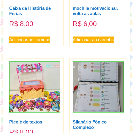
Caixa da História de
mochila motivacional,
Férias
volta as aulas
R$
8,00
R$
6,00
Adicionar ao carrinho
Adicionar ao carrinho
Picolé de textos
Silabário Fônico
Complexo
R$
8,00