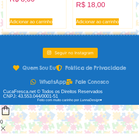
R$
18,00
Adicionar ao carrinho
Adicionar ao carrinho
Seguir no Instagram
Quem Sou Eu
Política de Privacidade
WhatsApp
Fale Conosco
CucaFresca.net © Todos os Direitos Reservados
CNPJ: 43.553.044/0001-51
Feito com muito carinho por
LunnaDesign♥
0