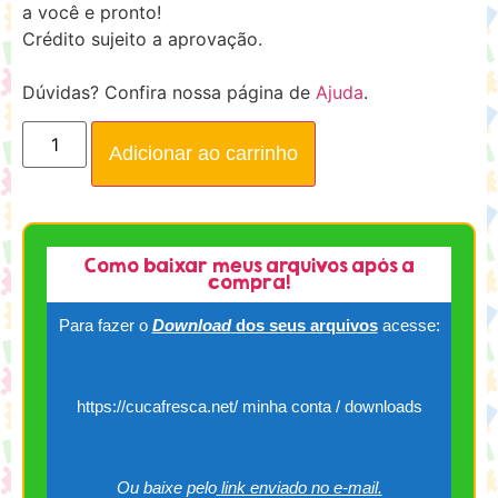
a você e pronto!
Crédito sujeito a aprovação.
Dúvidas? Confira nossa página de
Ajuda
.
Adicionar ao carrinho
Como baixar meus arquivos após a
compra!
Para fazer o
Download
dos seus arquivos
acesse:
https://cucafresca.net/ minha conta / downloads
Ou baixe pelo
link enviado no e-mail.