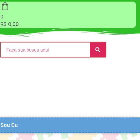
0
R$
0,00
Sou Eu