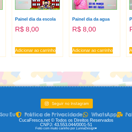
Painel dia da escola
Painel dia da agua
P
R$
8,00
R$
8,00
Adicionar ao carrinho
Adicionar ao carrinho
A
Seguir no Instagram
Sou Eu
Política de Privacidade
WhatsApp
Fa
CucaFresca.net © Todos os Direitos Reservados
CNPJ: 43.553.044/0001-51
Feito com muito carinho por
LunnaDesign♥