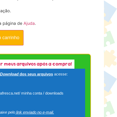
vação.
a página de
Ajuda
.
o carrinho
r meus arquivos após a compra!
Download
dos seus arquivos
acesse:
cafresca.net/ minha conta / downloads
aixe pelo
link enviado no e-mail.