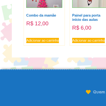
Combo da mamãe
Painel para porta
início das aulas
R$
12,00
R$
6,00
Adicionar ao carrinho
Adicionar ao carrinho
Quem 