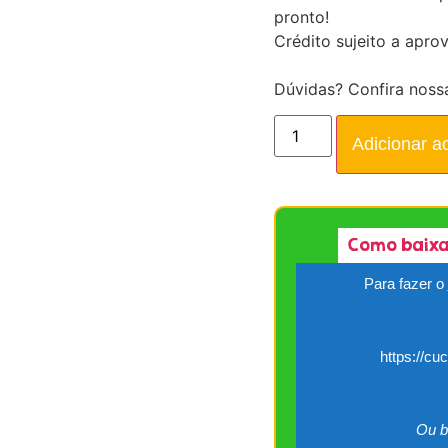
pronto!
Crédito sujeito a apro
Dúvidas? Confira noss
Adicionar a
Como baixa
Para fazer o
https://cu
Ou b