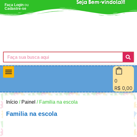
Seja Bem-vindo(a)!!
Faça Login
ou
Cadastre-se
0
Materiais Pedagógicos
Minha Conta
Quem Sou Eu
R$
0,00
Início
/
Painel
/ Familia na escola
Familia na escola