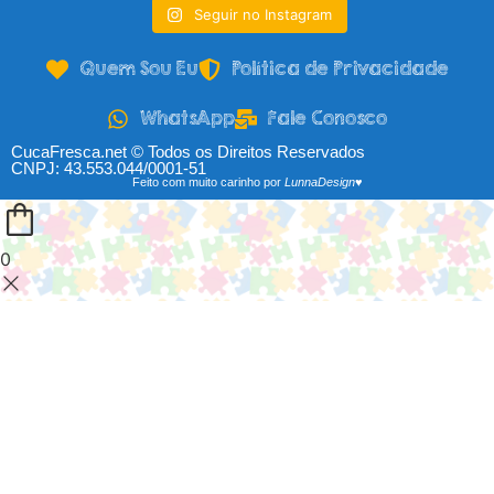
Seguir no Instagram
Quem Sou Eu
Política de Privacidade
WhatsApp
Fale Conosco
CucaFresca.net © Todos os Direitos Reservados
CNPJ: 43.553.044/0001-51
Feito com muito carinho por
LunnaDesign♥
0