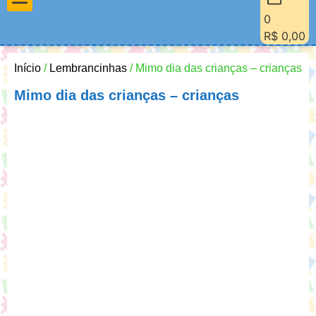
0
Materiais Pedagógicos
Minha Conta
Quem Sou Eu
R$
0,00
Início
/
Lembrancinhas
/ Mimo dia das crianças – crianças
Mimo dia das crianças – crianças