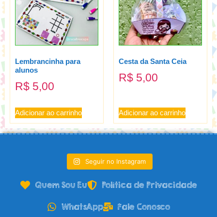
Lembrancinha para
Cesta da Santa Ceia
alunos
R$
5,00
R$
5,00
Adicionar ao carrinho
Adicionar ao carrinho
Seguir no Instagram
Quem Sou Eu
Política de Privacidade
WhatsApp
Fale Conosco