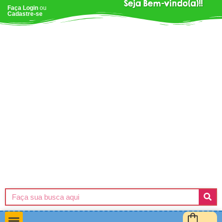
Seja Bem-vindo(a)!!
Faça Login
ou
Cadastre-se