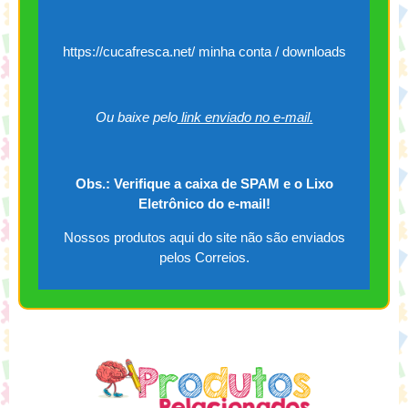
https://cucafresca.net/ minha conta / downloads
Ou baixe pelo
link enviado no e-mail.
Obs.: Verifique a caixa de SPAM e o Lixo
Eletrônico do e-mail!
Nossos produtos aqui do site não são enviados
pelos Correios.