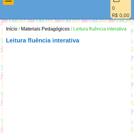
0
Materiais Pedagógicos
Minha Conta
Quem Sou Eu
R$
0,00
Início
/
Materiais Pedagógicos
/ Leitura fluência interativa
Leitura fluência interativa