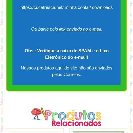
https://cucafresca.net/ minha conta / downloads
Ou baixe pelo
link enviado no e-mail.
Obs.: Verifique a caixa de SPAM e o Lixo
Eletrônico do e-mail!
Nossos produtos aqui do site não são enviados
pelos Correios.