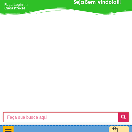
Seja Bem-vindo(a)!!
Faça Login
ou
Cadastre-se