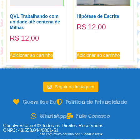
QVL Trabalhando com
Hipótese de Escrita
unidade até centena de
R$
12,00
Milhar.
R$
12,00
Adicionar ao carrinho
Adicionar ao carrinho
Seguir no Instagram
Quem Sou Eu
Política de Privacidade
WhatsApp
Fale Conosco
CucaFresca.net © Todos os Direitos Reservados
CNPJ: 43.553.044/0001-51
Feito com muito carinho por
LunnaDesign♥