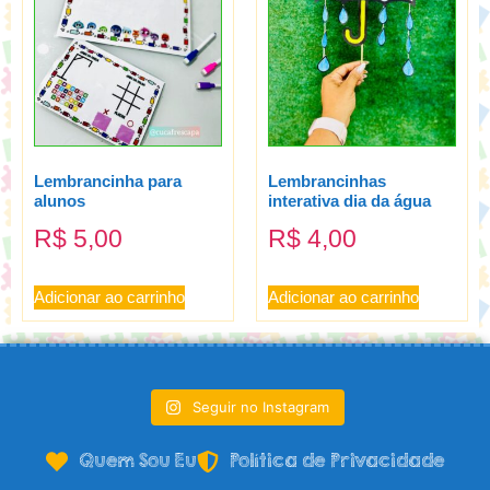
Lembrancinha para
Lembrancinhas
alunos
interativa dia da água
R$
5,00
R$
4,00
Adicionar ao carrinho
Adicionar ao carrinho
Seguir no Instagram
Quem Sou Eu
Política de Privacidade