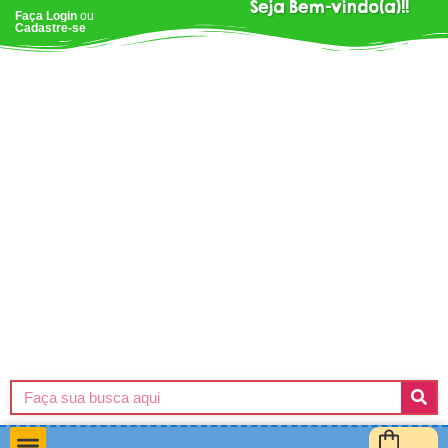
Seja Bem-vindo(a)!!
Faça Login
ou
Cadastre-se