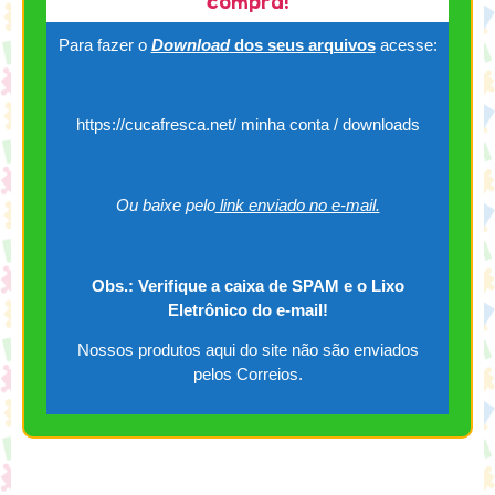
compra!
Para fazer o
Download
dos seus arquivos
acesse:
https://cucafresca.net/ minha conta / downloads
Ou baixe pelo
link enviado no e-mail.
Obs.: Verifique a caixa de SPAM e o Lixo
Eletrônico do e-mail!
Nossos produtos aqui do site não são enviados
pelos Correios.