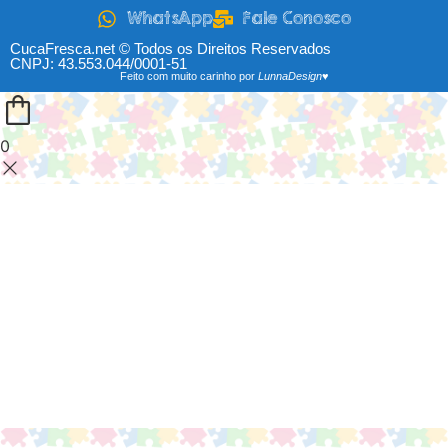
WhatsApp
Fale Conosco
CucaFresca.net © Todos os Direitos Reservados
CNPJ: 43.553.044/0001-51
Feito com muito carinho por
LunnaDesign♥
0