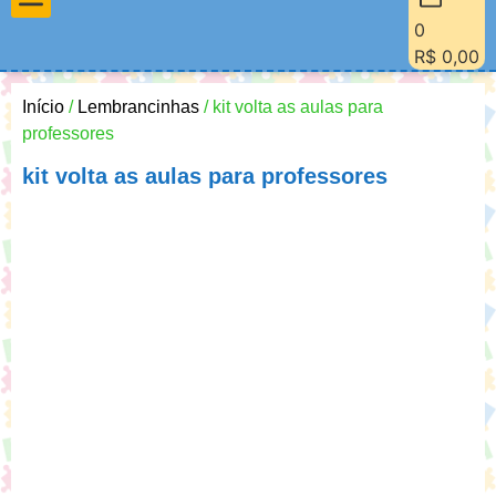
0
Materiais Pedagógicos
Minha Conta
Quem Sou Eu
R$
0,00
Início
/
Lembrancinhas
/ kit volta as aulas para
professores
kit volta as aulas para professores