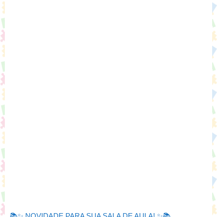
📚✨ NOVIDADE PARA SUA SALA DE AULA! ✨📚