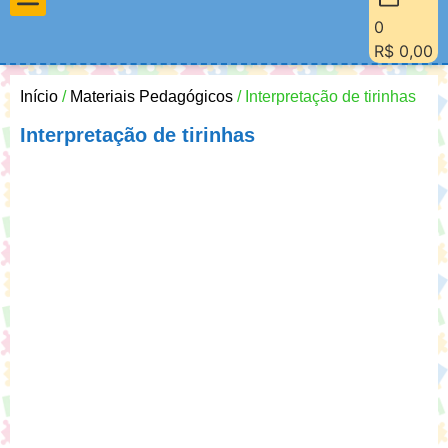
0
Materiais Pedagógicos
Minha Conta
Quem Sou Eu
R$
0,00
Início
/
Materiais Pedagógicos
/ Interpretação de tirinhas
Interpretação de tirinhas