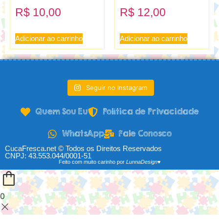
R$
10,00
R$
12,00
Adicionar ao carrinho
Adicionar ao carrinho
Seguir no Instagram
Quem Sou Eu
Política de Privacidade
WhatsApp
Fale Conosco
CucaFresca.net © Todos os Direitos Reservados
CNPJ: 43.553.044/0001-51
Feito com muito carinho por
LunnaDesign♥
0