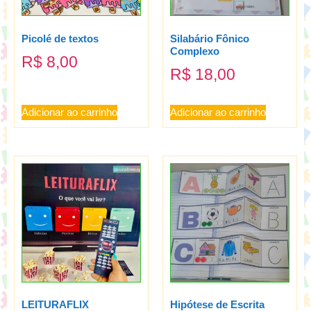
Picolé de textos
Silabário Fônico
Complexo
R$
8,00
R$
18,00
Adicionar ao carrinho
Adicionar ao carrinho
LEITURAFLIX
Hipótese de Escrita