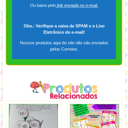
Ou baixe pelo
link enviado no e-mail.
Obs.: Verifique a caixa de SPAM e o Lixo
Eletrônico do e-mail!
Nossos produtos aqui do site não são enviados
pelos Correios.