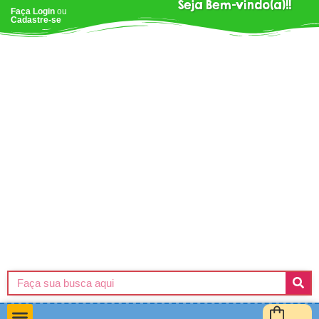
Seja Bem-vindo(a)!!
Faça Login
ou
Cadastre-se