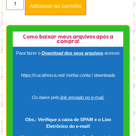
Adicionar ao carrinho
Como baixar meus arquivos após a
compra!
Para fazer o
Download
dos seus arquivos
acesse:
https://cucafresca.net/ minha conta / downloads
Ou baixe pelo
link enviado no e-mail.
Obs.: Verifique a caixa de SPAM e o Lixo
Eletrônico do e-mail!