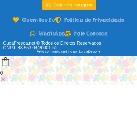
Seguir no Instagram
Quem Sou Eu
Política de Privacidade
WhatsApp
Fale Conosco
CucaFresca.net © Todos os Direitos Reservados
CNPJ: 43.553.044/0001-51
Feito com muito carinho por
LunnaDesign♥
0