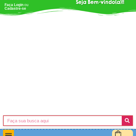
Seja Bem-vindo(a)!!
Faça Login
ou
Cadastre-se