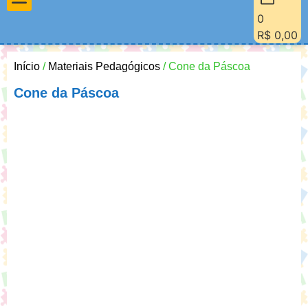
0
Materiais Pedagógicos
Minha Conta
Quem Sou Eu
R$
0,00
Início
/
Materiais Pedagógicos
/ Cone da Páscoa
Cone da Páscoa