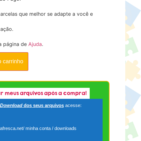
arcelas que melhor se adapte a você e
vação.
a página de
Ajuda
.
o carrinho
r meus arquivos após a compra!
Download
dos seus arquivos
acesse:
cafresca.net/ minha conta / downloads