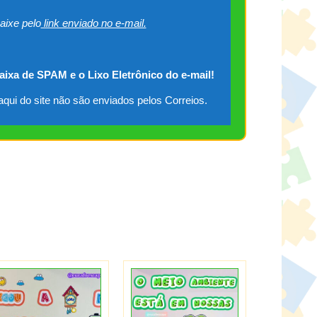
aixe pelo
link enviado no e-mail.
caixa de SPAM e o Lixo Eletrônico do e-mail!
qui do site não são enviados pelos Correios.