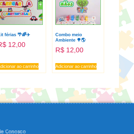
it férias 🌴🌈✈️
Combo meio
Ambiente 🌳🌎
R$
12,00
R$
12,00
dicionar ao carrinho
Adicionar ao carrinho
le Conosco