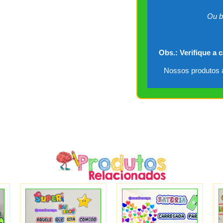
Ou b
Obs.: Verifique a 
Nossos produtos a