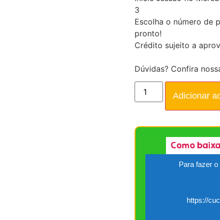
3
Escolha o número de p
pronto!
Crédito sujeito a apro
Dúvidas? Confira noss
Adicionar a
Como baixa
Para fazer o
https://cu