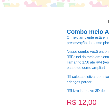
Combo meio A
O meio ambiente está em 
preservação do nosso plan
Nesse combo você encont
👉🏼Painel do meio ambient
Tamanho 1.50 até 4×4 (vo
passo de como ampliar)
👉🏼 coleta seletiva, com li
crianças parear.
👉🏼Livro interativo 3D de
R$
12,00