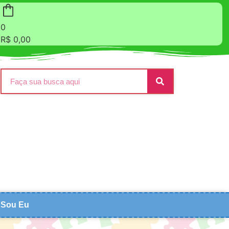
0
R$
0,00
Sou Eu