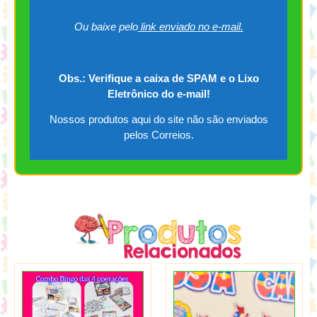
Ou baixe pelo
link enviado no e-mail.
Obs.: Verifique a caixa de SPAM e o Lixo
Eletrônico do e-mail!
Nossos produtos aqui do site não são enviados
pelos Correios.