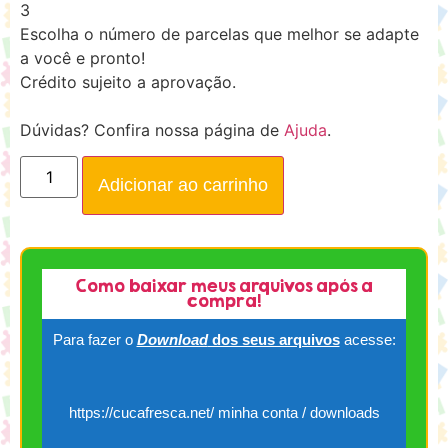
3
Escolha o número de parcelas que melhor se adapte
a você e pronto!
Crédito sujeito a aprovação.
Dúvidas? Confira nossa página de
Ajuda
.
Adicionar ao carrinho
Como baixar meus arquivos após a
compra!
Para fazer o
Download
dos seus arquivos
acesse:
https://cucafresca.net/ minha conta / downloads