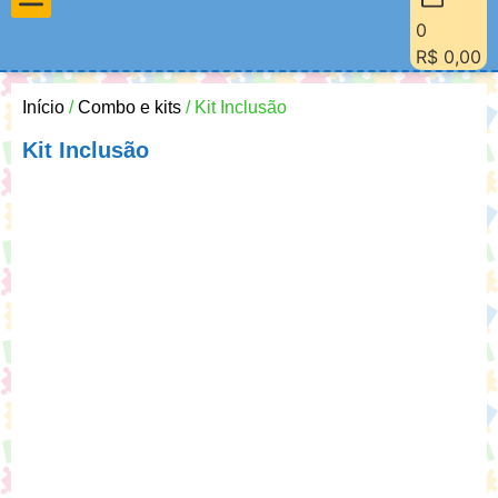
0
Materiais Pedagógicos
Minha Conta
Quem Sou Eu
R$
0,00
Início
/
Combo e kits
/ Kit Inclusão
Kit Inclusão