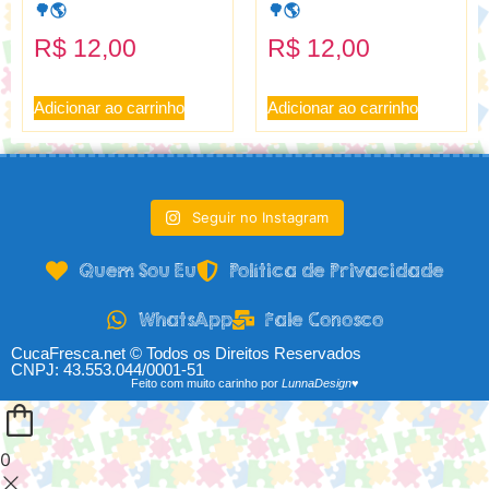
🌳🌎
🌳🌎
R$
12,00
R$
12,00
Adicionar ao carrinho
Adicionar ao carrinho
Seguir no Instagram
Quem Sou Eu
Política de Privacidade
WhatsApp
Fale Conosco
CucaFresca.net © Todos os Direitos Reservados
CNPJ: 43.553.044/0001-51
Feito com muito carinho por
LunnaDesign♥
0