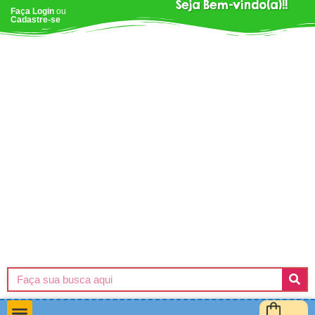
Seja Bem-vindo(a)!!
Faça Login
ou
Cadastre-se