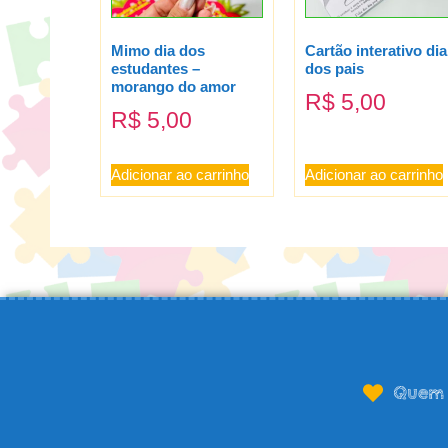
Mimo dia dos
Cartão interativo dia
estudantes –
dos pais
morango do amor
R$
5,00
R$
5,00
Adicionar ao carrinho
Adicionar ao carrinho
Quem 