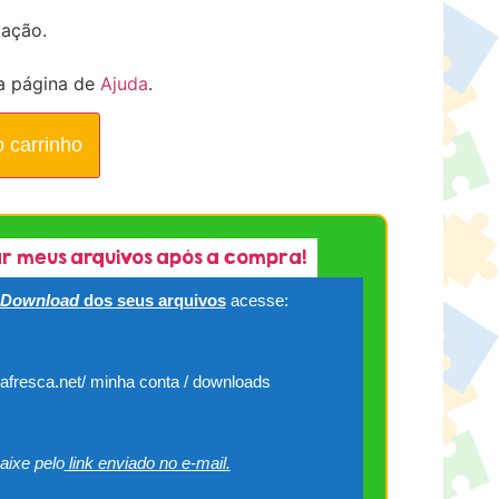
vação.
a página de
Ajuda
.
o carrinho
r meus arquivos após a compra!
Download
dos seus arquivos
acesse:
cafresca.net/ minha conta / downloads
aixe pelo
link enviado no e-mail.