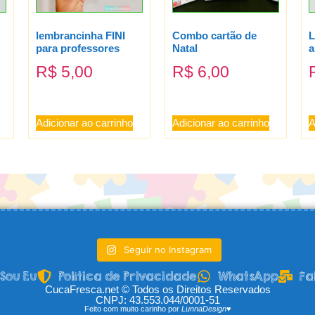
lembrancinha FINI
Combo cartão de
L
para professores
Natal
a
R$
5,00
R$
6,00
Adicionar ao carrinho
Adicionar ao carrinho
A
Seguir no Instagram
Sou Eu
Política de Privacidade
WhatsApp
Fa
CucaFresca.net © Todos os Direitos Reservados
CNPJ: 43.553.044/0001-51
Feito com muito carinho por
LunnaDesign♥