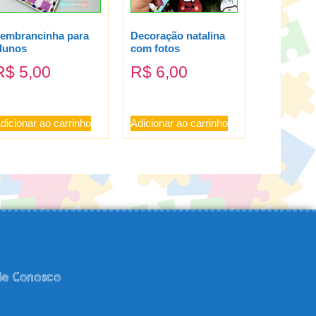
embrancinha para
Decoração natalina
lunos
com fotos
R$
5,00
R$
6,00
dicionar ao carrinho
Adicionar ao carrinho
le Conosco