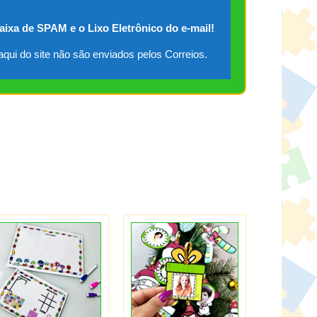
caixa de SPAM e o Lixo Eletrônico do e-mail!
qui do site não são enviados pelos Correios.