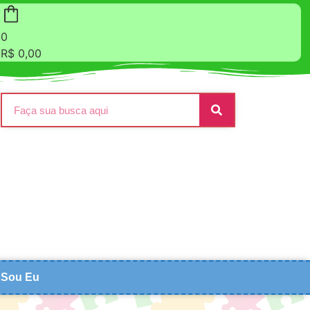
0
R$
0,00
Sou Eu