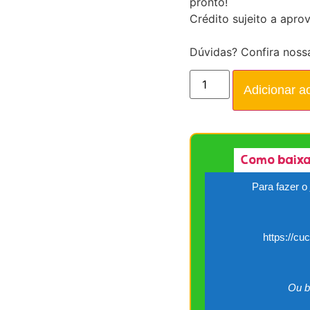
pronto!
Crédito sujeito a apro
Dúvidas? Confira noss
Adicionar a
Como baixa
Para fazer o
https://cu
Ou b