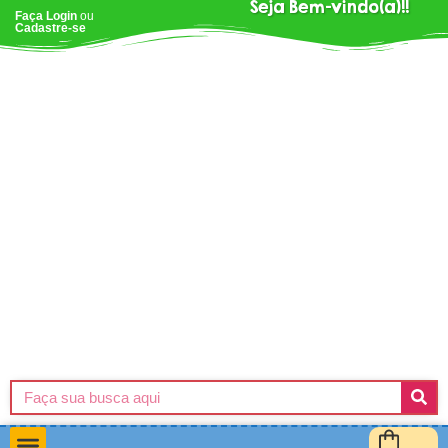
Seja Bem-vindo(a)!!
Faça Login
ou
Cadastre-se