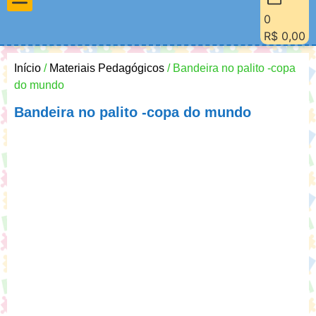
0
Materiais Pedagógicos
Minha Conta
Quem Sou Eu
R$
0,00
Início
/
Materiais Pedagógicos
/ Bandeira no palito -copa
do mundo
Bandeira no palito -copa do mundo