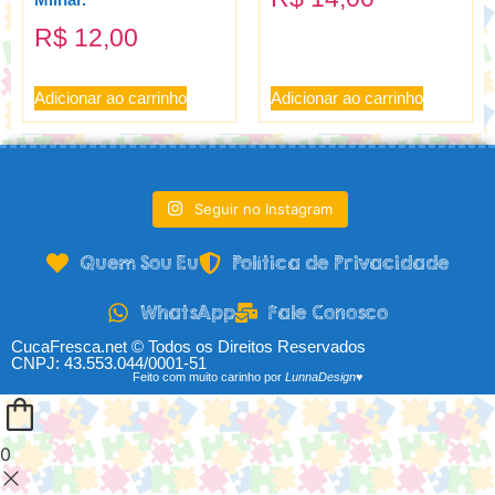
Milhar.
R$
12,00
Adicionar ao carrinho
Adicionar ao carrinho
Seguir no Instagram
Quem Sou Eu
Política de Privacidade
WhatsApp
Fale Conosco
CucaFresca.net © Todos os Direitos Reservados
CNPJ: 43.553.044/0001-51
Feito com muito carinho por
LunnaDesign♥
0