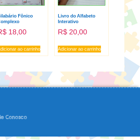
ilabário Fônico
Livro do Alfabeto
omplexo
Interativo
R$
18,00
R$
20,00
dicionar ao carrinho
Adicionar ao carrinho
le Conosco