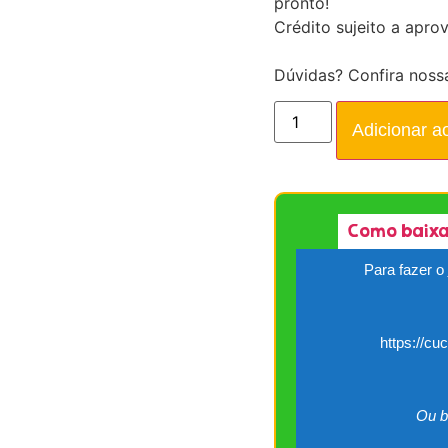
pronto!
Crédito sujeito a apro
Dúvidas? Confira noss
Adicionar a
Como baixa
Para fazer o
https://cu
Ou b