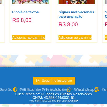
Picolé de textos
réguas motivacionais
S
para avaliação
C
R$
8,00
R$
8,00
Adicionar ao carrinho
Adicionar ao carrinho
A
Seguir no Instagram
Sou Eu
Política de Privacidade
WhatsApp
Fa
CucaFresca.net © Todos os Direitos Reservados
CNPJ: 43.553.044/0001-51
Feito com muito carinho por
LunnaDesign♥