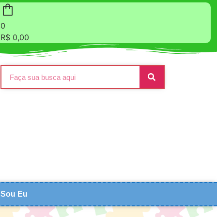
0
R$
0,00
Sou Eu