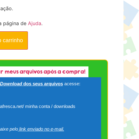
vação.
a página de
Ajuda
.
o carrinho
r meus arquivos após a compra!
Download
dos seus arquivos
acesse:
cafresca.net/ minha conta / downloads
aixe pelo
link enviado no e-mail.