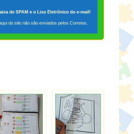
caixa de SPAM e o Lixo Eletrônico do e-mail!
qui do site não são enviados pelos Correios.