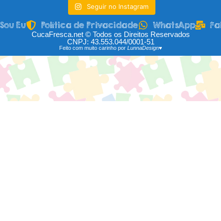
Seguir no Instagram
Sou Eu
Política de Privacidade
WhatsApp
Fa
CucaFresca.net © Todos os Direitos Reservados
CNPJ: 43.553.044/0001-51
Feito com muito carinho por
LunnaDesign♥