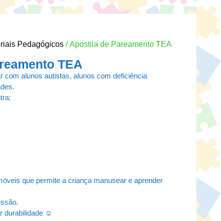
riais Pedagógicos
/ Apostila de Pareamento TEA
areamento TEA
r com alunos autistas, alunos com deficiência
ades.
tra:
óveis que permite a criança manusear e aprender
essão.
or durabilidade ☺️