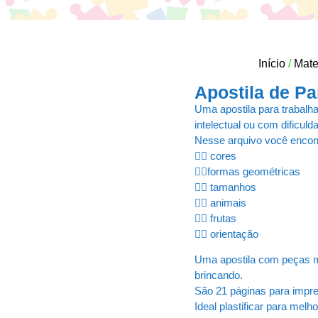
Início
/
Mate
Apostila de P
Uma apostila para trabalha
intelectual ou com dificuld
Nesse arquivo você encon
👉🏻 cores
👉🏻formas geométricas
👉🏻 tamanhos
👉🏻 animais
👉🏻 frutas
👉🏻 orientação
Uma apostila com peças m
brincando.
São 21 páginas para impr
Ideal plastificar para melh