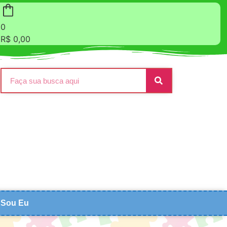
0
R$
0,00
Sou Eu