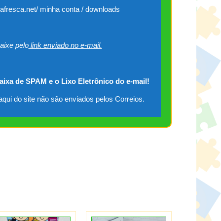
cafresca.net/ minha conta / downloads
aixe pelo
link enviado no e-mail.
caixa de SPAM e o Lixo Eletrônico do e-mail!
qui do site não são enviados pelos Correios.