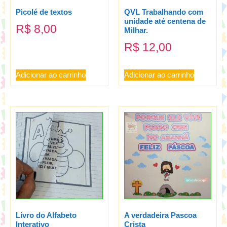
Picolé de textos
QVL Trabalhando com
unidade até centena de
R$
8,00
Milhar.
R$
12,00
Adicionar ao carrinho
Adicionar ao carrinho
Livro do Alfabeto
A verdadeira Pascoa
Interativo
Crista