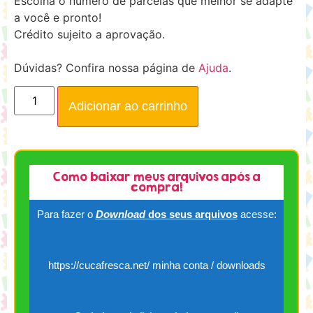
Escolha o número de parcelas que melhor se adapte
a você e pronto!
Crédito sujeito a aprovação.
Dúvidas? Confira nossa página de
Ajuda
.
Adicionar ao carrinho
Como baixar meus arquivos após a
compra!
Para fazer o
Download
dos seus arquivos
acesse:
https://cucafresca.net/ minha conta / downloads