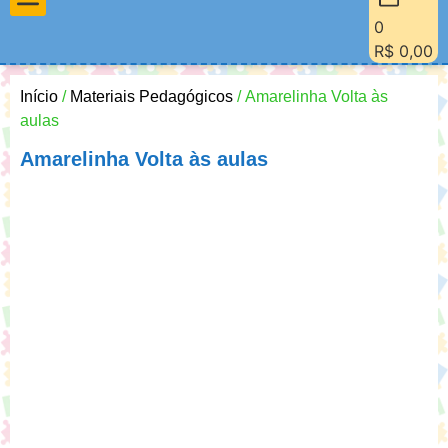
0
Materiais Pedagógicos
Minha Conta
Quem Sou Eu
R$
0,00
Início
/
Materiais Pedagógicos
/ Amarelinha Volta às
aulas
Amarelinha Volta às aulas