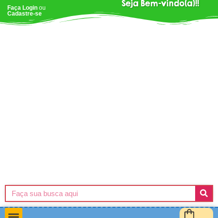
Seja Bem-vindo(a)!!
Faça Login
ou
Cadastre-se