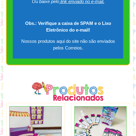
Ou baixe pelo
link enviado no e-mail.
Obs.: Verifique a caixa de SPAM e o Lixo
Eletrônico do e-mail!
Nossos produtos aqui do site não são enviados
pelos Correios.