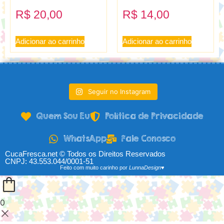
R$
20,00
R$
14,00
Adicionar ao carrinho
Adicionar ao carrinho
Seguir no Instagram
Quem Sou Eu
Política de Privacidade
WhatsApp
Fale Conosco
CucaFresca.net © Todos os Direitos Reservados
CNPJ: 43.553.044/0001-51
Feito com muito carinho por
LunnaDesign♥
0