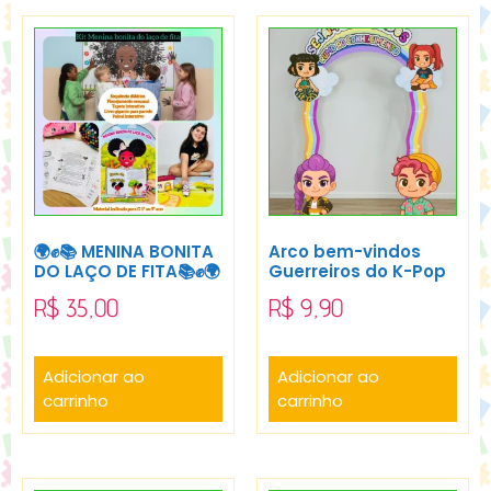
🌍✊📚 MENINA BONITA
Arco bem-vindos
DO LAÇO DE FITA📚✊🌍
Guerreiros do K-Pop
R$
35,00
R$
9,90
Adicionar ao
Adicionar ao
carrinho
carrinho