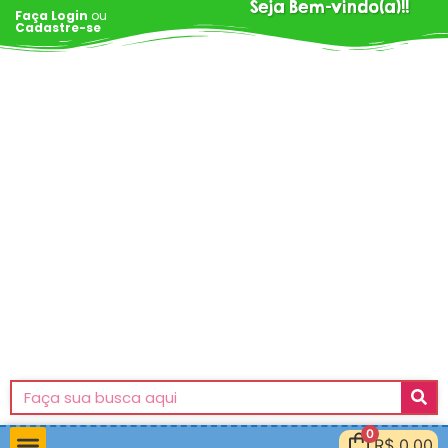
Seja Bem-vindo(a)!!
Faça Login
ou
Cadastre-se
0
R$
0,00