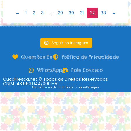
←
1
2
3
…
29
30
31
32
33
→
Seguir no Instagram
Quem Sou Eu
Política de Privacidade
WhatsApp
Fale Conosco
CucaFresca.net © Todos os Direitos Reservados
CNPJ: 43.553.044/0001-51
Feito com muito carinho por
LunnaDesign♥