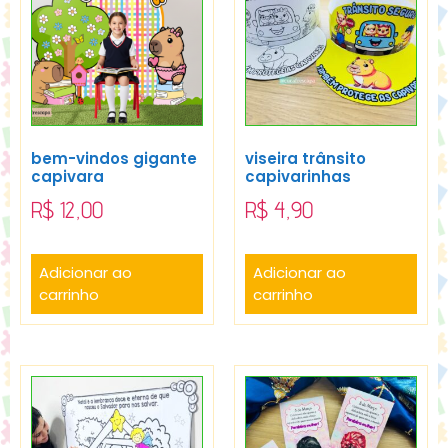
bem-vindos gigante
viseira trânsito
capivara
capivarinhas
R$
12,00
R$
4,90
Adicionar ao
Adicionar ao
carrinho
carrinho