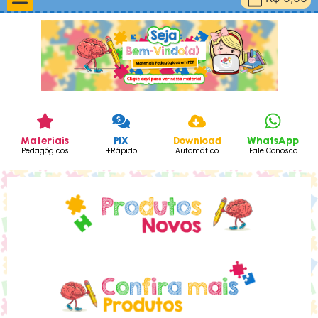
Materiais Pedagógicos
Minha Conta
Materiais
PIX
Download
WhatsApp
Pedagógicos
+Rápido
Automático
Fale Conosco