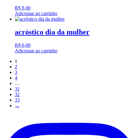
R$
8,00
Adicionar ao carrinho
acróstico dia da mulher
R$
6,00
Adicionar ao carrinho
1
2
3
4
…
31
32
33
→