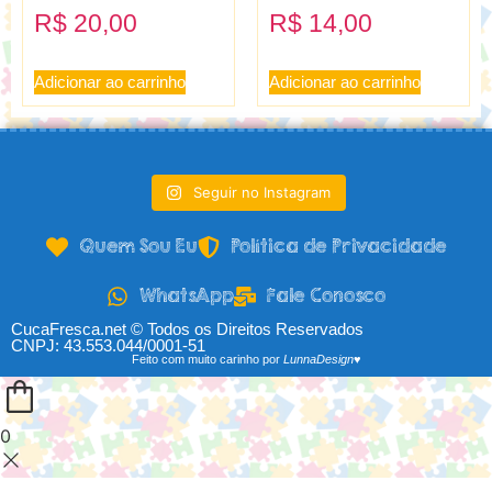
R$
20,00
R$
14,00
Adicionar ao carrinho
Adicionar ao carrinho
Seguir no Instagram
Quem Sou Eu
Política de Privacidade
WhatsApp
Fale Conosco
CucaFresca.net © Todos os Direitos Reservados
CNPJ: 43.553.044/0001-51
Feito com muito carinho por
LunnaDesign♥
0