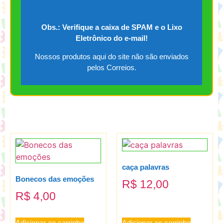
Obs.: Verifique a caixa de SPAM e o Lixo
Eletrônico do e-mail!
Nossos produtos aqui do site não são enviados
pelos Correios.
caça palavras
Bonecos das emoções
R$
12,00
R$
4,00
Adicionar ao carrinho
Adicionar ao carrinho