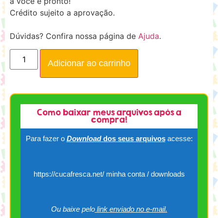
a você e pronto!
Crédito sujeito a aprovação.
Dúvidas? Confira nossa página de
Ajuda
.
Adicionar ao carrinho
Como baixar meus arquivos após a
compra!
Para fazer o
Download
dos seus arquivos
acesse:
https://cucafresca.net/ minha conta / downloads
Ou baixe pelo
link enviado no e-mail.