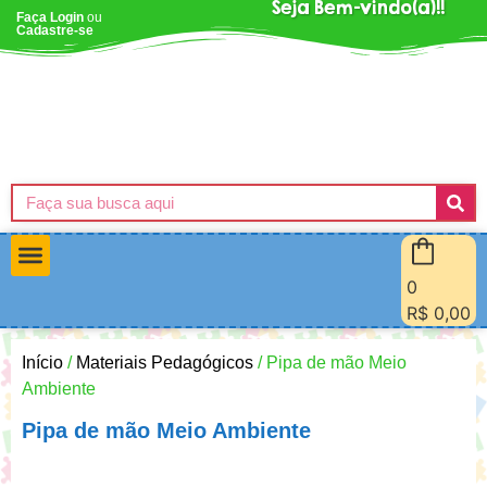
Seja Bem-vindo(a)!!
Faça Login
ou
Cadastre-se
0
Materiais Pedagógicos
Minha Conta
Quem Sou Eu
R$
0,00
Início
/
Materiais Pedagógicos
/ Pipa de mão Meio
Ambiente
Pipa de mão Meio Ambiente