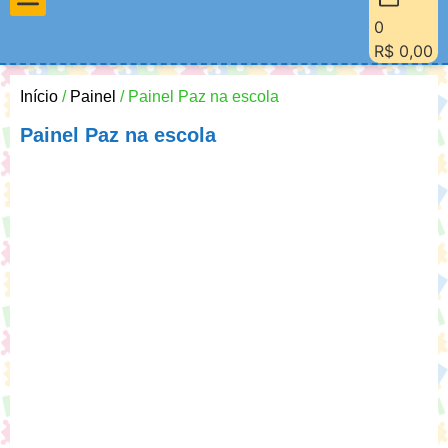
0
Materiais Pedagógicos
Minha Conta
Quem Sou Eu
R$
0,00
Início
/
Painel
/ Painel Paz na escola
Painel Paz na escola