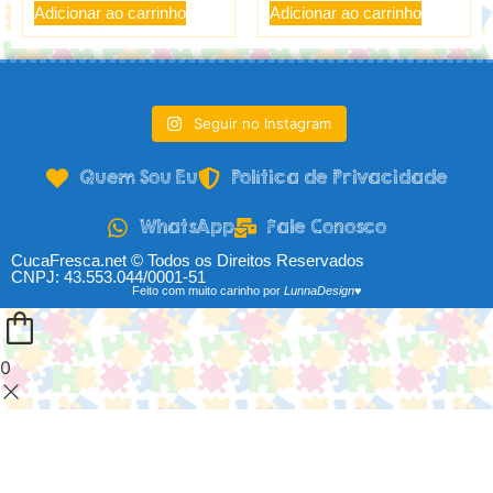
Adicionar ao carrinho
Adicionar ao carrinho
Seguir no Instagram
Quem Sou Eu
Política de Privacidade
WhatsApp
Fale Conosco
CucaFresca.net © Todos os Direitos Reservados
CNPJ: 43.553.044/0001-51
Feito com muito carinho por
LunnaDesign♥
0