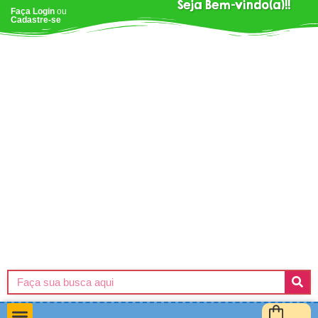
Seja Bem-vindo(a)!!
Faça Login
ou
Cadastre-se