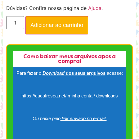
Dúvidas? Confira nossa página de
Ajuda
.
Adicionar ao carrinho
Como baixar meus arquivos após a
compra!
Para fazer o
Download
dos seus arquivos
acesse:
https://cucafresca.net/ minha conta / downloads
Ou baixe pelo
link enviado no e-mail.