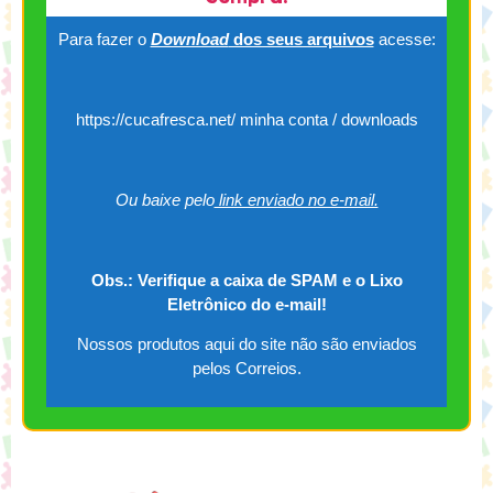
Para fazer o
Download
dos seus arquivos
acesse:
https://cucafresca.net/ minha conta / downloads
Ou baixe pelo
link enviado no e-mail.
Obs.: Verifique a caixa de SPAM e o Lixo
Eletrônico do e-mail!
Nossos produtos aqui do site não são enviados
pelos Correios.