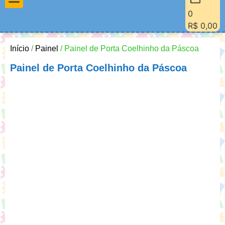
0
Materiais Pedagógicos
Minha Conta
Quem Sou Eu
R$
0,00
Início
/
Painel
/ Painel de Porta Coelhinho da Páscoa
Painel de Porta Coelhinho da Páscoa