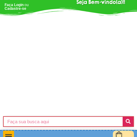
Seja Bem-vindo(a)!!
Faça Login
ou
Cadastre-se