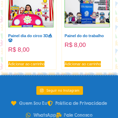
Painel dia do circo 3D🎪
Painel do do trabalho
🤡
R$
8,00
R$
8,00
Adicionar ao carrinho
Adicionar ao carrinho
Seguir no Instagram
Quem Sou Eu
Política de Privacidade
WhatsApp
Fale Conosco