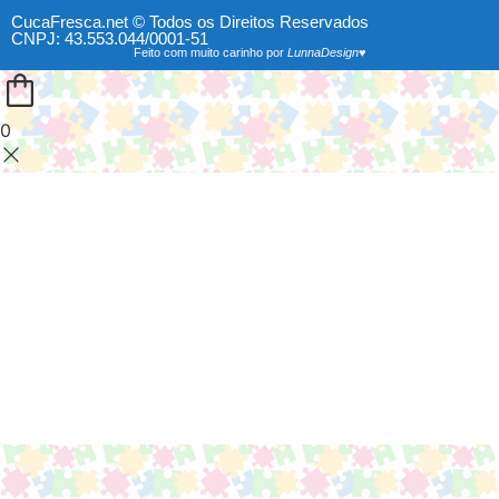
CucaFresca.net © Todos os Direitos Reservados
CNPJ: 43.553.044/0001-51
Feito com muito carinho por
LunnaDesign♥
0