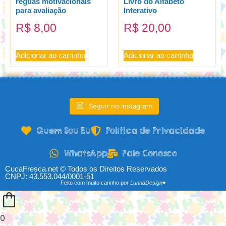
réguas motivacionais
Livro do Alfabeto
para avaliação
Interativo
R$
8,00
R$
20,00
Adicionar ao carrinho
Adicionar ao carrinho
Seguir no Instagram
Quem Sou Eu
Política de Privacidade
WhatsApp
Fale Conosco
CucaFresca.net © Todos os Direitos Reservados
CNPJ: 43.553.044/0001-51
Feito com muito carinho por
LunnaDesign♥
0