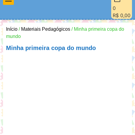
0
Materiais Pedagógicos
Minha Conta
Quem Sou Eu
R$
0,00
Início
/
Materiais Pedagógicos
/ Minha primeira copa do
mundo
Minha primeira copa do mundo