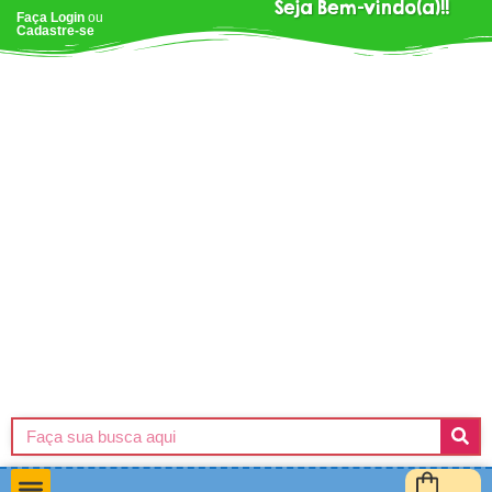
Seja Bem-vindo(a)!!
Faça Login
ou
Cadastre-se