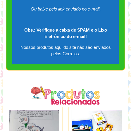
Ou baixe pelo
link enviado no e-mail.
Obs.: Verifique a caixa de SPAM e o Lixo
Eletrônico do e-mail!
Nossos produtos aqui do site não são enviados
pelos Correios.