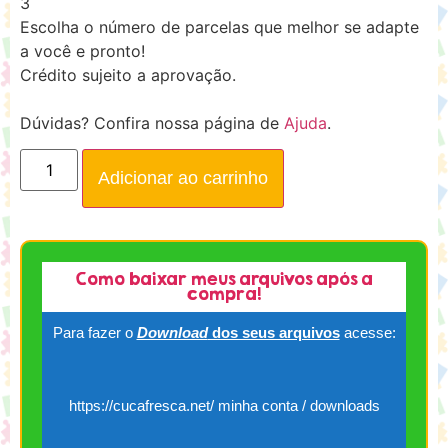
3
Escolha o número de parcelas que melhor se adapte
a você e pronto!
Crédito sujeito a aprovação.
Dúvidas? Confira nossa página de
Ajuda
.
Adicionar ao carrinho
Como baixar meus arquivos após a
compra!
Para fazer o
Download
dos seus arquivos
acesse:
https://cucafresca.net/ minha conta / downloads