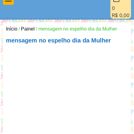
0
Materiais Pedagógicos
Minha Conta
Quem Sou Eu
R$
0,00
Início
/
Painel
/ mensagem no espelho dia da Mulher
mensagem no espelho dia da Mulher