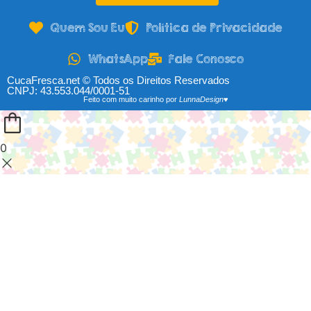
Quem Sou Eu
Política de Privacidade
WhatsApp
Fale Conosco
CucaFresca.net © Todos os Direitos Reservados
CNPJ: 43.553.044/0001-51
Feito com muito carinho por
LunnaDesign♥
0