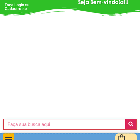
Seja Bem-vindo(a)!!
Faça Login
ou
Cadastre-se