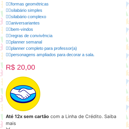
👉🏻formas geométricas
👉🏻silabário simples
👉🏻silabário complexo
👉🏻aniversariantes
👉🏻bem-vindos
👉🏻regras de convivência
👉🏻planner semanal
👉🏻planner completo para professor(a)
👉🏻personagens ampliados para decorar a sala.
R$
20,00
Até 12x sem cartão
com a Linha de Crédito.
Saiba
mais