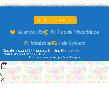
Seguir no Instagram
Quem Sou Eu
Política de Privacidade
WhatsApp
Fale Conosco
CucaFresca.net © Todos os Direitos Reservados
CNPJ: 43.553.044/0001-51
Feito com muito carinho por
LunnaDesign♥
0