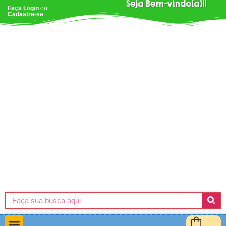
Seja Bem-vindo(a)!!
Faça Login
ou
Cadastre-se