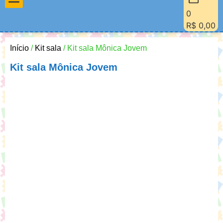
0
Materiais Pedagógicos
Minha Conta
Quem Sou Eu
R$
0,00
Início
/
Kit sala
/ Kit sala Mônica Jovem
Kit sala Mônica Jovem