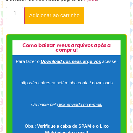
Adicionar ao carrinho
Como baixar meus arquivos após a
compra!
Para fazer o
Download
dos seus arquivos
acesse:
https://cucafresca.net/ minha conta / downloads
Ou baixe pelo
link enviado no e-mail.
Obs.: Verifique a caixa de SPAM e o Lixo
Eletrônico do e-mail!