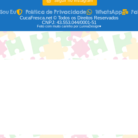
Seguir no Instagram
Sou Eu
Política de Privacidade
WhatsApp
Fa
CucaFresca.net © Todos os Direitos Reservados
CNPJ: 43.553.044/0001-51
Feito com muito carinho por
LunnaDesign♥