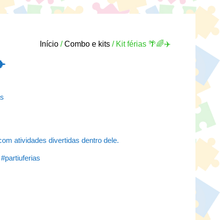
Início
/
Combo e kits
/ Kit férias 🌴🌈✈️
✈️
as
om atividades divertidas dentro dele.
partiuferias