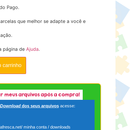
ado Pago.
arcelas que melhor se adapte a você e
vação.
a página de
Ajuda
.
o carrinho
r meus arquivos após a compra!
Download
dos seus arquivos
acesse:
cafresca.net/ minha conta / downloads