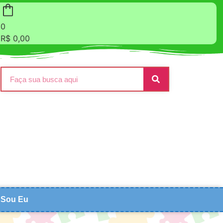
0
R$
0,00
Sou Eu