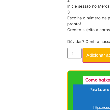
2
Inicie sessão no Merc
3
Escolha o número de p
pronto!
Crédito sujeito a apro
Dúvidas? Confira noss
Adicionar a
Como baixa
Para fazer o
https://cu