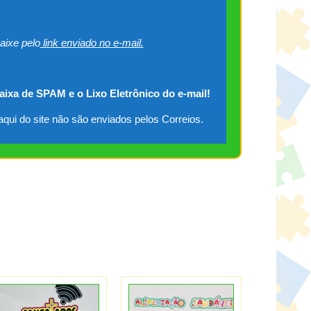
aixe pelo
link enviado no e-mail.
caixa de SPAM e o Lixo Eletrônico do e-mail!
qui do site não são enviados pelos Correios.