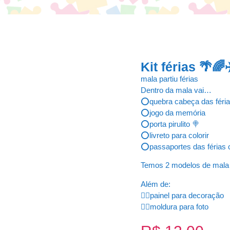
Kit férias 🌴🌈
mala partiu férias
Dentro da mala vai…
⭕quebra cabeça das féri
⭕jogo da memória
⭕porta pirulito 🍭
⭕livreto para colorir
⭕passaportes das férias c
Temos 2 modelos de mala #
Além de:
👉🏻painel para decoração
👉🏻moldura para foto