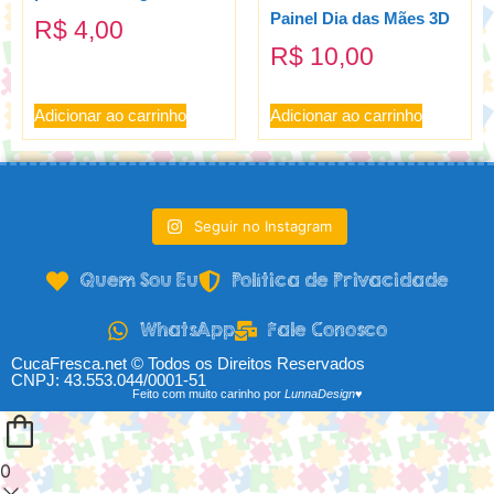
Painel Dia das Mães 3D
R$
4,00
R$
10,00
Adicionar ao carrinho
Adicionar ao carrinho
Seguir no Instagram
Quem Sou Eu
Política de Privacidade
WhatsApp
Fale Conosco
CucaFresca.net © Todos os Direitos Reservados
CNPJ: 43.553.044/0001-51
Feito com muito carinho por
LunnaDesign♥
0