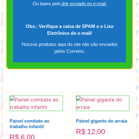
Ou baixe pelo
link enviado no e-mail.
Obs.: Verifique a caixa de SPAM e o Lixo
Eletrônico do e-mail!
Nossos produtos aqui do site não são enviados
pelos Correios.
Painel combate ao
Painel gigante do arraia
trabalho infantil
R$
12,00
R$
6,00