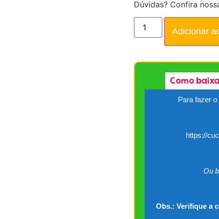
Dúvidas? Confira noss
Adicionar a
Como baixa
Para fazer o
https://cu
Ou b
Obs.: Verifique a 