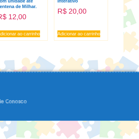
om unidade até
Interativo
entena de Milhar.
R$
20,00
R$
12,00
dicionar ao carrinho
Adicionar ao carrinho
le Conosco