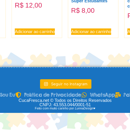
Super Estudantes
c
R$
12,00
c
R$
8,00
Adicionar ao carrinho
Adicionar ao carrinho
A
Seguir no Instagram
Sou Eu
Política de Privacidade
WhatsApp
Fa
CucaFresca.net © Todos os Direitos Reservados
CNPJ: 43.553.044/0001-51
Feito com muito carinho por
LunnaDesign♥