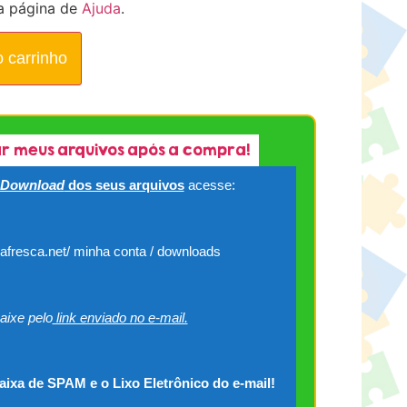
a página de
Ajuda
.
o carrinho
r meus arquivos após a compra!
Download
dos seus arquivos
acesse:
cafresca.net/ minha conta / downloads
aixe pelo
link enviado no e-mail.
caixa de SPAM e o Lixo Eletrônico do e-mail!