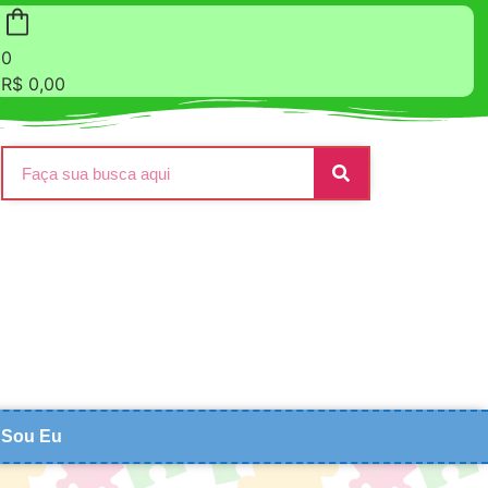
0
R$
0,00
Sou Eu