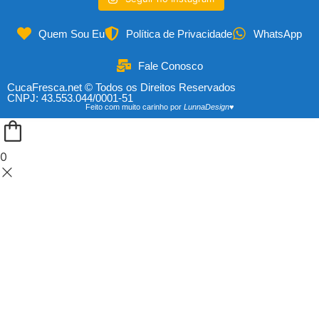
Quem Sou Eu
Política de Privacidade
WhatsApp
Fale Conosco
CucaFresca.net © Todos os Direitos Reservados
CNPJ: 43.553.044/0001-51
Feito com muito carinho por
LunnaDesign♥
0