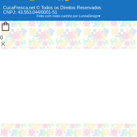
CucaFresca.net © Todos os Direitos Reservados
CNPJ: 43.553.044/0001-51
Feito com muito carinho por
LunnaDesign♥
0