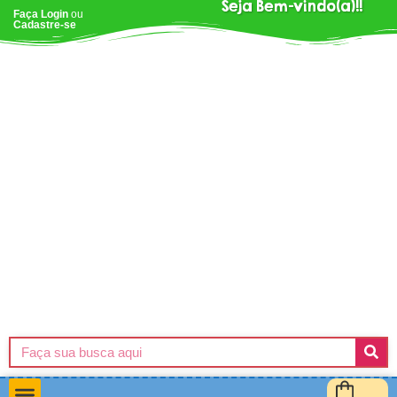
Seja Bem-vindo(a)!!
Faça Login
ou
Cadastre-se