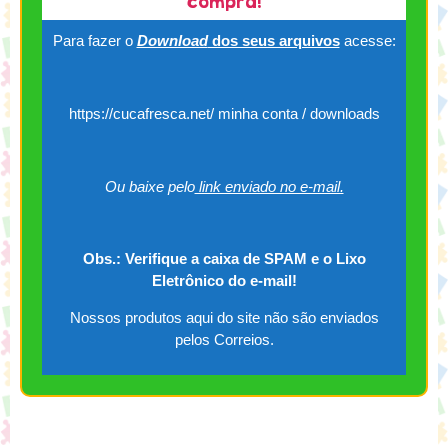
compra!
Para fazer o
Download
dos seus arquivos
acesse:
https://cucafresca.net/ minha conta / downloads
Ou baixe pelo
link enviado no e-mail.
Obs.: Verifique a caixa de SPAM e o Lixo
Eletrônico do e-mail!
Nossos produtos aqui do site não são enviados
pelos Correios.