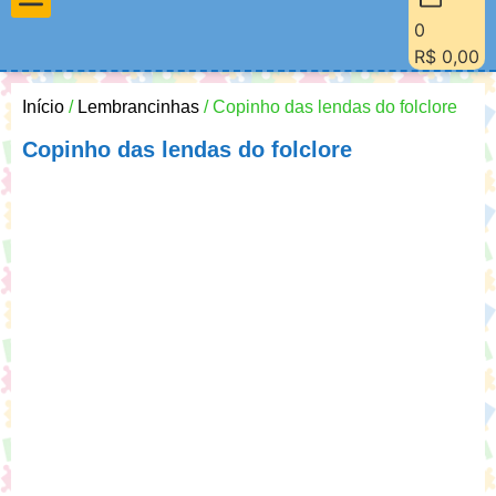
0
Materiais Pedagógicos
Minha Conta
Quem Sou Eu
R$
0,00
Início
/
Lembrancinhas
/ Copinho das lendas do folclore
Copinho das lendas do folclore