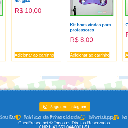
dia 🎂🥳
R$
10,00
Kit boas vindas para
C
professores
R$
8,00
Adicionar ao carrinho
Adicionar ao carrinho
A
Seguir no Instagram
Sou Eu
Política de Privacidade
WhatsApp
Fa
CucaFresca.net © Todos os Direitos Reservados
CNPJ: 43.553.044/0001-51