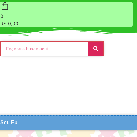
0
R$
0,00
Sou Eu