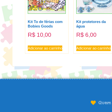
Kit To de férias com
Kit protetores da
Bobies Goods
água
R$
10,00
R$
6,00
Adicionar ao carrinho
Adicionar ao carrinho
Quem 