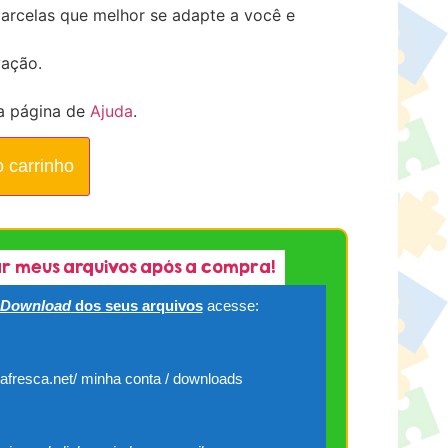
arcelas que melhor se adapte a você e
vação.
a página de
Ajuda
.
o carrinho
r meus arquivos após a compra!
Download
dos seus arquivos
acesse:
cafresca.net/ minha conta / downloads