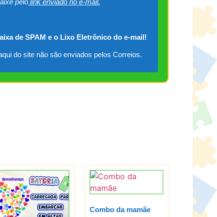
aixe pelo
link enviado no e-mail.
caixa de SPAM e o Lixo Eletrônico do e-mail!
qui do site não são enviados pelos Correios.
Combo da mamãe