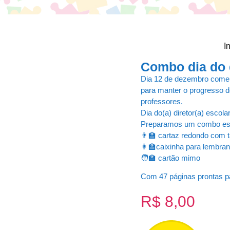
I
Combo dia do d
Dia 12 de dezembro comemo
para manter o progresso d
professores.
Dia do(a) diretor(a) escolar
Preparamos um combo es
👨‍🏫 cartaz redondo com
👩‍🏫caixinha para lembra
🧑‍🏫 cartão mimo
Com 47 páginas prontas pa
R$
8,00