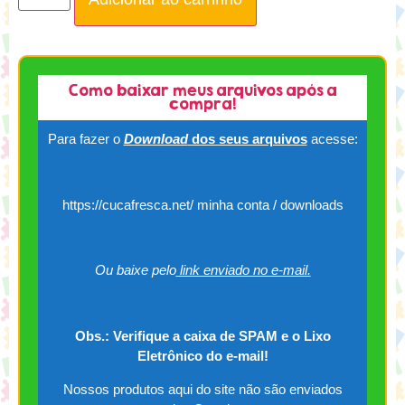
Como baixar meus arquivos após a
compra!
Para fazer o
Download
dos seus arquivos
acesse:
https://cucafresca.net/ minha conta / downloads
Ou baixe pelo
link enviado no e-mail.
Obs.: Verifique a caixa de SPAM e o Lixo
Eletrônico do e-mail!
Nossos produtos aqui do site não são enviados