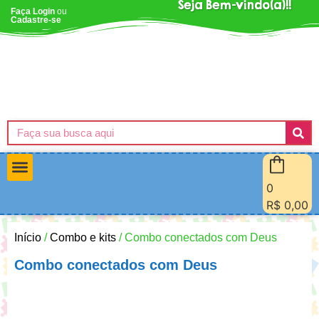
Seja Bem-vindo(a)!!
Faça Login
ou
Cadastre-se
0
Materiais Pedagógicos
Minha Conta
Quem Sou Eu
R$
0,00
Início
/
Combo e kits
/ Combo conectados com Deus
Combo conectados com Deus