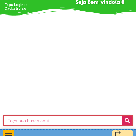
Seja Bem-vindo(a)!!
Faça Login
ou
Cadastre-se