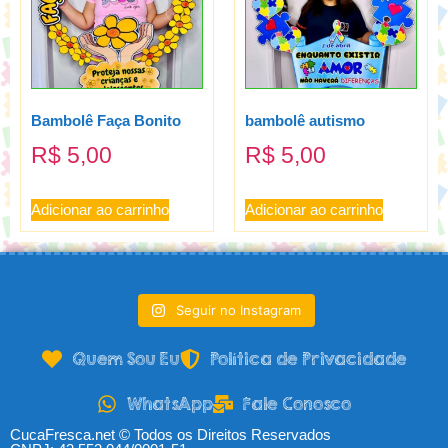
Bambolê Faça Bonito
bambolê autismo
R$
5,00
R$
5,00
Adicionar ao carrinho
Adicionar ao carrinho
Seguir no Instagram
Quem Sou Eu
Política de Privacidade
WhatsApp
Fale Conosco
CucaFresca.net © Todos os Direitos Reservados