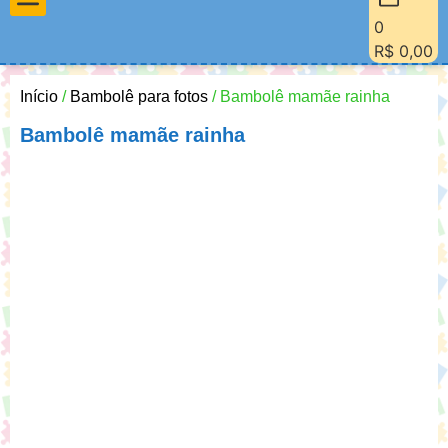
0
Materiais Pedagógicos
Minha Conta
Quem Sou Eu
R$
0,00
Início
/
Bambolê para fotos
/ Bambolê mamãe rainha
Bambolê mamãe rainha