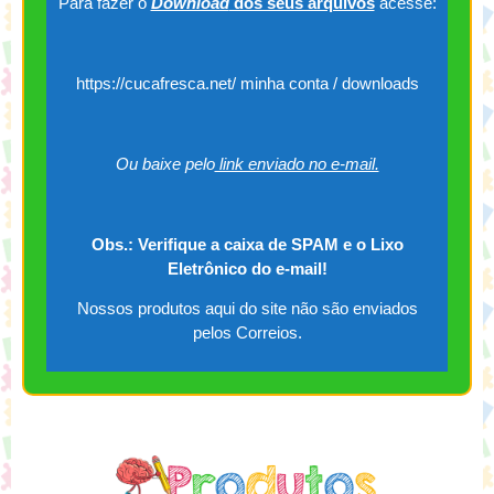
Para fazer o
Download
dos seus arquivos
acesse:
https://cucafresca.net/ minha conta / downloads
Ou baixe pelo
link enviado no e-mail.
Obs.: Verifique a caixa de SPAM e o Lixo
Eletrônico do e-mail!
Nossos produtos aqui do site não são enviados
pelos Correios.