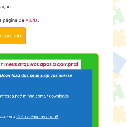
vação.
a página de
Ajuda
.
o carrinho
r meus arquivos após a compra!
Download
dos seus arquivos
acesse:
cafresca.net/ minha conta / downloads
aixe pelo
link enviado no e-mail.