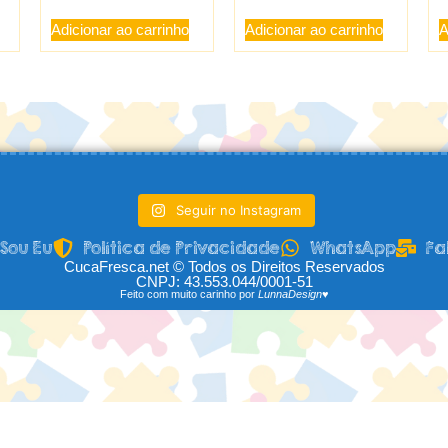
Adicionar ao carrinho
Adicionar ao carrinho
A
Seguir no Instagram
Sou Eu
Política de Privacidade
WhatsApp
Fa
CucaFresca.net © Todos os Direitos Reservados
CNPJ: 43.553.044/0001-51
Feito com muito carinho por
LunnaDesign♥