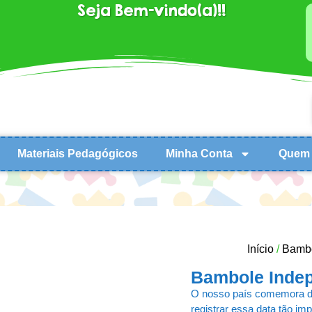
Seja Bem-vindo(a)!!
Materiais Pedagógicos
Minha Conta
Quem 
Início
/
Bambo
Bambole Indep
O nosso país comemora di
registrar essa data tão im