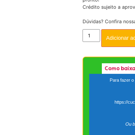
Crédito sujeito a apro
Dúvidas? Confira noss
Adicionar a
Como baixa
Para fazer o
https://cu
Ou b