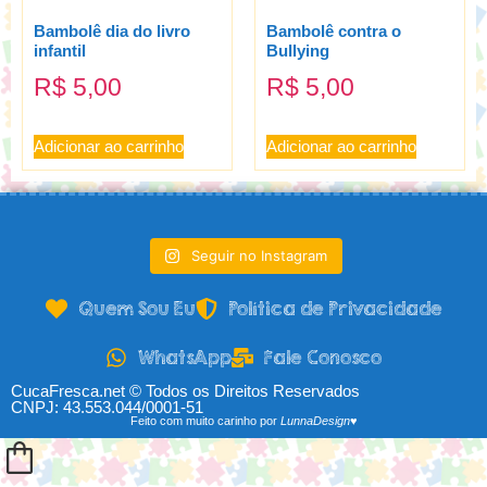
Bambolê dia do livro
Bambolê contra o
infantil
Bullying
R$
5,00
R$
5,00
Adicionar ao carrinho
Adicionar ao carrinho
Seguir no Instagram
Quem Sou Eu
Política de Privacidade
WhatsApp
Fale Conosco
CucaFresca.net © Todos os Direitos Reservados
CNPJ: 43.553.044/0001-51
Feito com muito carinho por
LunnaDesign♥