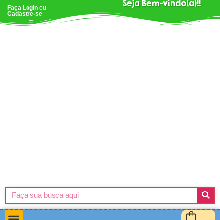
Seja Bem-vindo(a)!!
Faça Login
ou
Cadastre-se