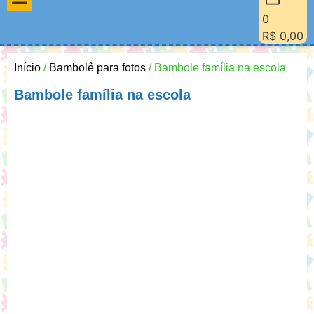
0
Materiais Pedagógicos
Minha Conta
Quem Sou Eu
R$
0,00
Início
/
Bambolê para fotos
/ Bambole família na escola
Bambole família na escola