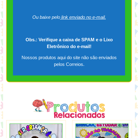
Ou baixe pelo
link enviado no e-mail.
Obs.: Verifique a caixa de SPAM e o Lixo
Eletrônico do e-mail!
Nossos produtos aqui do site não são enviados
pelos Correios.