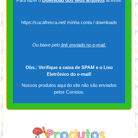
Para fazer o
Download
dos seus arquivos
acesse:
https://cucafresca.net/ minha conta / downloads
Ou baixe pelo
link enviado no e-mail.
Obs.: Verifique a caixa de SPAM e o Lixo
Eletrônico do e-mail!
Nossos produtos aqui do site não são enviados
pelos Correios.