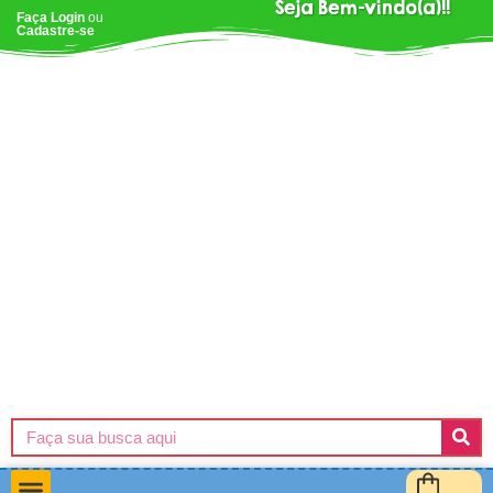
Seja Bem-vindo(a)!!
Faça Login
ou
Cadastre-se