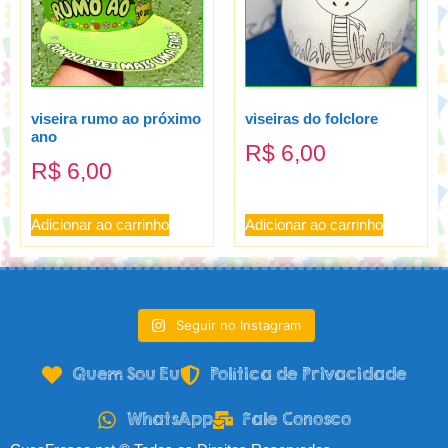
viseira rumo ao próximo
viseiras do folclore
ano
R$
6,00
R$
6,00
Adicionar ao carrinho
Adicionar ao carrinho
Seguir no Instagram
Quem Sou Eu
Política de Privacidade
WhatsApp
Fale Conosco