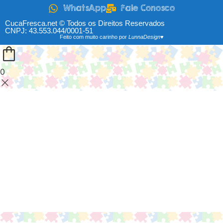
WhatsApp
Fale Conosco
CucaFresca.net © Todos os Direitos Reservados
CNPJ: 43.553.044/0001-51
Feito com muito carinho por
LunnaDesign♥
0