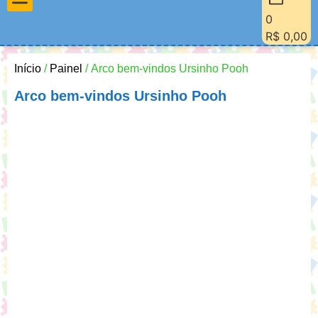
0
Materiais Pedagógicos
Minha Conta
Quem Sou Eu
R$
0,00
Início
/
Painel
/ Arco bem-vindos Ursinho Pooh
Arco bem-vindos Ursinho Pooh