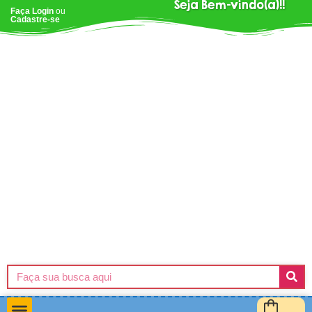
Seja Bem-vindo(a)!!
Faça Login
ou
Cadastre-se